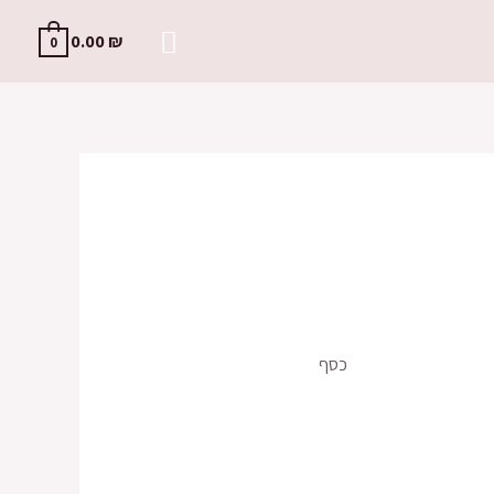
0.00
₪
0
כסף