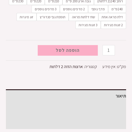
רוחב 240(2 דלתות)
גובה ארון 200 ס''מ
210ס''מ
220ס''מ
230ס''מ
240ס''מ
מדף נוסף
2 מדפים נוספים
3 מדפים נוספים
דלת מראה אחת
שתי דלתות מראה
תוספת גוף סנדוו'יץ
זוג מיגרות
2 זוגות מגירות
3 זוגות מגירות
הוספה לסל
מק"ט:
אין מידע
קטגוריה:
ארונות הזזה 2 דלתות
תיאור
מידע נוסף
חוות דעת (0)