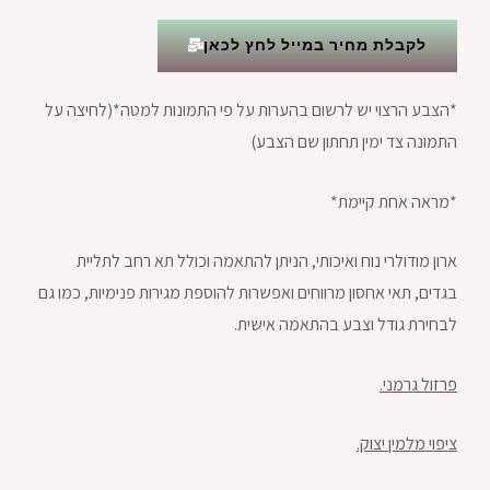
לקבלת מחיר במייל לחץ לכאן
*הצבע הרצוי יש לרשום בהערות על פי התמונות למטה*(לחיצה על
התמונה צד ימין תחתון שם הצבע)
*מראה אחת קיימת*
ארון מודולרי נוח ואיכותי, הניתן להתאמה וכולל תא רחב לתליית
בגדים, תאי אחסון מרווחים ואפשרות להוספת מגירות פנימיות, כמו גם
לבחירת גודל וצבע בהתאמה אישית.
פרזול גרמני.
ציפוי מלמין יצוק.