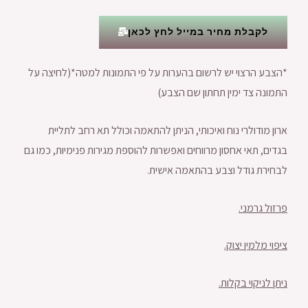
לקבלת מחיר במייל לחץ לכאן
*הצבע הרצוי יש לרשום בהערות על פי התמונות למטה*(לחיצה על
התמונה צד ימין תחתון שם הצבע)
ארון מודולרי נוח ואיכותי, הניתן להתאמה וכולל תא רחב לתליית
בגדים, תאי אחסון מרווחים ואפשרות להוספת מגירות פנימיות, כמו גם
לבחירת גודל וצבע בהתאמה אישית.
פרזול גרמני.
ציפוי מלמין יצוק.
ניתן לניקוי בקלות.