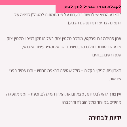
לקבלת מחיר במייל לחץ לכאן
*הצבע הרצוי יש לרשום בהערות על פי התמונות למטה*(לחיצה על
התמונה צד ימין תחתון שם הצבע)
ארון פתיחה נוח ופרקטי, מורכב מלמין יצוק בעל תו תקן בציפוי מלמין יצוק
מונע שריטות ופרזול גרמני, מיוצר בישראל ומציג עיצוב אלגנטי,
סטנדרטים גבוהים
הארון ניתן לניקוי בקלות – כולל שטיפת הרצפה תחתיו – והנו עמיד בפני
שריטות.
אין צורך להתלבט יותר, מצאתם את הארון המושלם. וכעת – זמני אספקה
מהירים במיוחד כולל הובלה והרכבה!
ידיות לבחירה