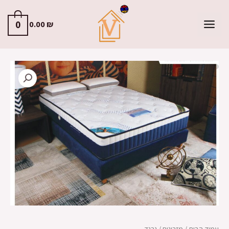
0
0.00
₪
עמוד הבית
/
מזרונים
/ גרנד