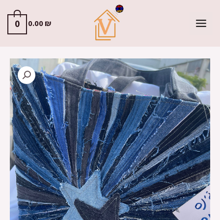
0
0.00
₪