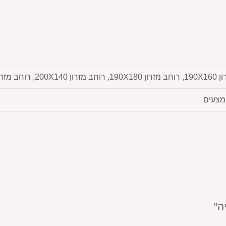
 מצעים
ה”