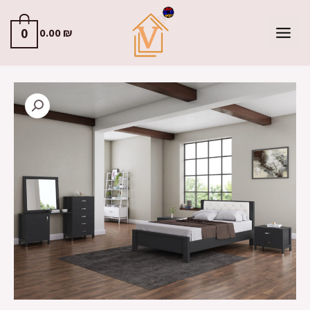
0
0.00
₪