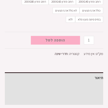
רוחב מזרון 200X140
רוחב מזרון 200X160
רוחב מזרון 200X180
כולל ארגז מצעים
לא כולל ארגז מצעים
בסיס מיטה מעץ מלא
ללא
הוספה לסל
מק"ט:
אין מידע
קטגוריה:
חדרי שינה
תיאור
מידע נוסף
חוות דעת (0)