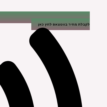
לקבלת מחיר בווטצאפ לחץ כאן