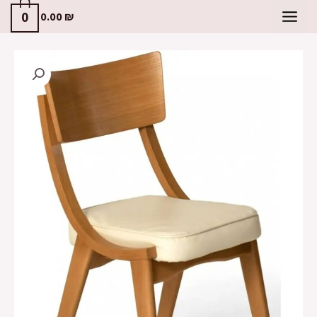
0
0.00
₪