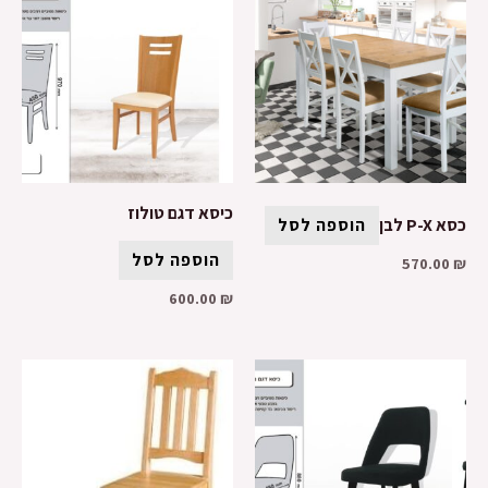
כיסא דגם טולוז
כסא P-X לבן
הוספה לסל
הוספה לסל
570.00
₪
600.00
₪