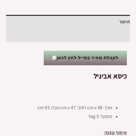
תיאור
חוות דעת (0)
לקבלת מחיר במייל לחץ לכאן
כיסא אביגיל
אורך: 48 cm x רוחב: 47 cm x גובה: 93 cm
משקל: 9 kgד
איסוף עצמי: