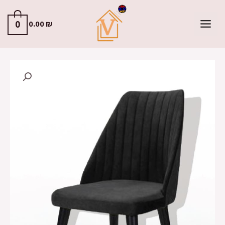
0
0.00
₪