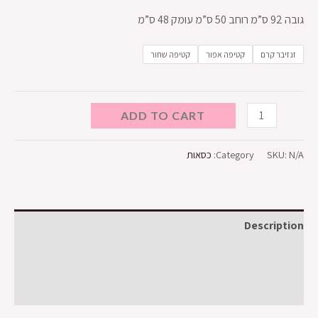
גובה 92 ס”מ רוחב 50 ס”מ עומק 48 ס”מ
זנזיבר קרם
קטיפה אפור
קטיפה שחור
ADD TO CART
N/A
SKU:
Category:
כסאות
Description
Additional information
Reviews (0)