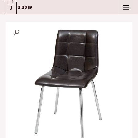
0
0.00
₪