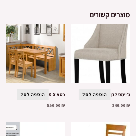
מוצרים קשורים
ג’יימס לבן
הוספה לסל
כסא K-X
הוספה לסל
550.00
₪
840.00
₪