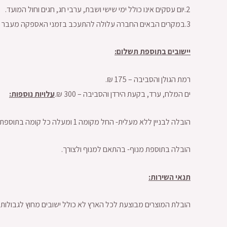
2.יום עסקים אינו כולל ימי שישי ושבת, ערבי חג, חגים וחול המועד.
3.במקרים הבאים החברה עלולה להתעכב בזמני האספקה מעבר לזמן המובטח: מלחמה, מצבי חירום, נזקי טבע ונסיבות ביטחוניות.
יישובים בתוספת תשלום:
רמת הגולן והסביבה – 175 ₪.
ים המלח, ערד, בקעת הירדן והסביבה – 300 ₪.
עלויות נוספות:
הובלה לבניין ללא מעלית- החל מקומה 1 ומעלה כל קומה בתוספת 50 ש”ח.
הובלה בתוספת מנוף- בהתאם למנוף ולצורך.
תנאי השירות:
הובלת המוצרים מבוצעת לכל הארץ לא כולל ישובים מחוץ לגבולות ה