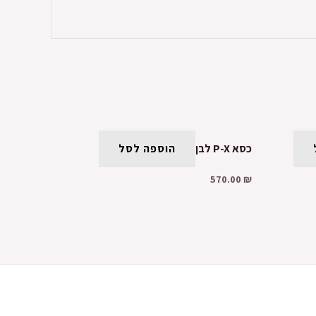
כסא P-X לבן
הוספה לסל
570.00
₪