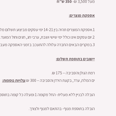
מעל 3,500 ₪-
350 ש”ח
אספקת מוצרים:
1.אספקת המוצרים תהיה בין 14-21 ימי עסקים מביצוע תשלום מלא על כל סכום העסקה.
2.יום עסקים אינו כולל ימי שישי ושבת, ערבי חג, חגים וחול המועד.
3.במקרים הבאים החברה עלולה להתעכב בזמני האספקה מעבר לזמן המובטח: מלחמה, מצבי חירום, נזקי טבע ונסיבות ביטחוניות.
יישובים בתוספת תשלום:
רמת הגולן והסביבה – 175 ₪.
ים המלח, ערד, בקעת הירדן והסביבה – 300 ₪.
עלויות נוספות:
הובלה לבניין ללא מעלית- החל מקומה 1 ומעלה כל קומה בתוספת 50 ש”ח.
הובלה בתוספת מנוף- בהתאם למנוף ולצורך.