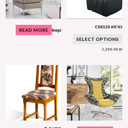
כורסא CX8110
READ MORE
Nepi
SELECT OPTIONS
2,500.00
₪