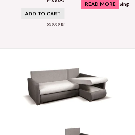
כיסא P-3
READ MORE
Sing
ADD TO CART
550.00
₪