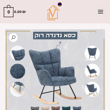
0
0.00
₪