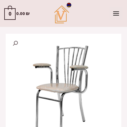
0
0.00
₪