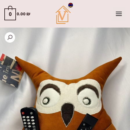
0
0.00
₪