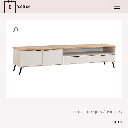
לוג
0
0.00
₪
MAIN
וכן
MENU
עמוד הבית
/
מזנון
/ מזנון דגם ריו
מזנון