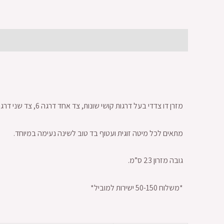
תיאור
מידע נוסף
חוות דעת (0)
מזרן דו צדדי בעל דרגות קושי שונות, צד אחד דרגה 6, צד שני דרגה7 – כך שניתן להפוך והחליט על דרגת הקושי המתאימה.
מתאים לכל מיטה זוגית ועטוף בד טוב לשינה נעימה במיוחד.
גובה מזרון 23 ס”מ.
*משלוח 50-150 ישירות למוביל*