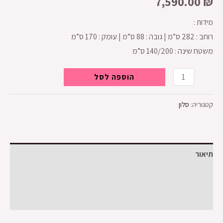
7,590.00
₪
מידות :
רוחב : 282 ס”מ | גובה : 88 ס”מ | עומק : 170 ס”מ
משטח שינה : 140/200 ס”מ
הוספה לסל
קטגוריה:
סלון
תיאור
מידע נוסף
חוות דעת (0)