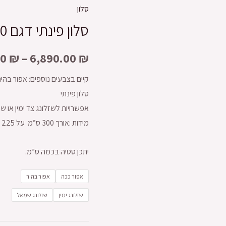
סלון
סלון פינתי דגם 5500
00
₪
–
6,890.00
₪
קיים בצבעים נוספים: אפור בהיר 05 , אפור כהה 
סלון פינתי
אפשרויות לשזלונג צד ימין או 
מידות :אורך 300 ס”מ על 225 ס”מ , גובה 90 ס”מ
יתכן סטיה בכמה ס”מ.
אפור ככה
אפור בהיר
שזלונג ימין
שזלונג שמאל