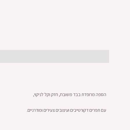
תיאור
מידע נוסף
חוות דעת (0)
הספה מרופדת בבד משובח, חזק וקל לניקוי,
עם תפרים דקורטייבים ועיצובים צעירים ומודרניים.