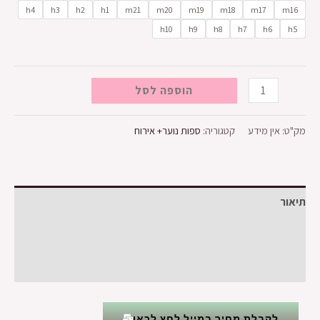
h4
h3
h2
h1
m21
m20
m19
m18
m17
m16
h10
h9
h8
h7
h6
h5
הוספה לסל
מק"ט:
אין מידע
קטגוריה:
ספות נוער+ אירוח
תיאור
מידע נוסף
חוות דעת (0)
לקבלת מחיר במייל לחץ לכאן