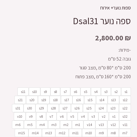
ספות נוער+ אירוח
ספה נוער Dsal31
2,800.00
₪
-מידות:
גובה 52 ס”מ
200 ס”מ *80 ס”מ ,מצב סגור
200 ס”מ *160 ס”מ ,מצב פתוח
s11
s10
s9
s8
s7
s6
s5
s4
s3
s2
s1
s21
s20
s19
s18
s17
s16
s15
s14
s13
s12
s31
s30
s29
s28
s27
s26
s25
s24
s23
s22
v10
v9
v8
v7
v6
v5
v4
v3
v2
v1
s32
m6
m5
m4
m3
m2
m1
v14
v13
v12
v11
m15
m14
m13
m12
m11
m10
m9
m8
m7