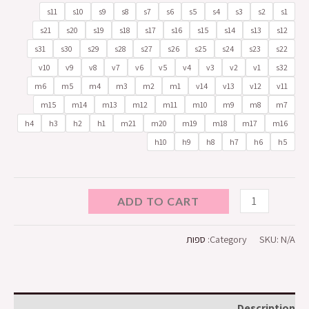
s11
s10
s9
s8
s7
s6
s5
s4
s3
s2
s1
s21
s20
s19
s18
s17
s16
s15
s14
s13
s12
s31
s30
s29
s28
s27
s26
s25
s24
s23
s22
v10
v9
v8
v7
v6
v5
v4
v3
v2
v1
s32
m6
m5
m4
m3
m2
m1
v14
v13
v12
v11
m15
m14
m13
m12
m11
m10
m9
m8
m7
h4
h3
h2
h1
m21
m20
m19
m18
m17
m16
h10
h9
h8
h7
h6
h5
ADD TO CART
N/A
SKU:
Category:
ספות
Description