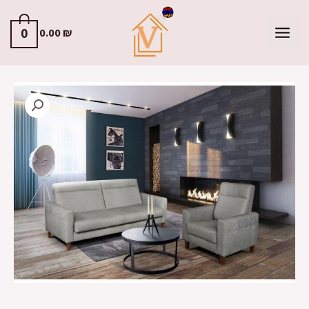
0
0.00
₪