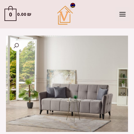
0
0.00
₪