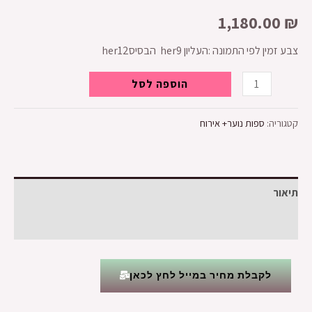
1,180.00
₪
צבע זמין לפי התמונה :העליון her9 הבסיסher12
הוספה לסל
קטגוריה:
ספות נוער+ אירוח
תיאור
חוות דעת (0)
לקבלת מחיר במייל לחץ לכאן