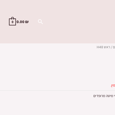
0.00
₪
0
ם
/ ראש H48
ין.
 מיטה מרופדים