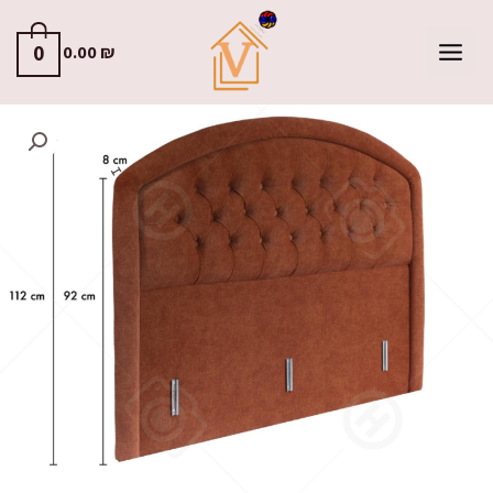
0
0.00
₪