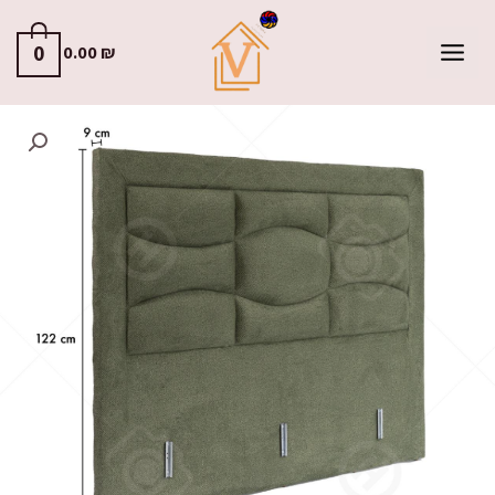
0
0.00
₪