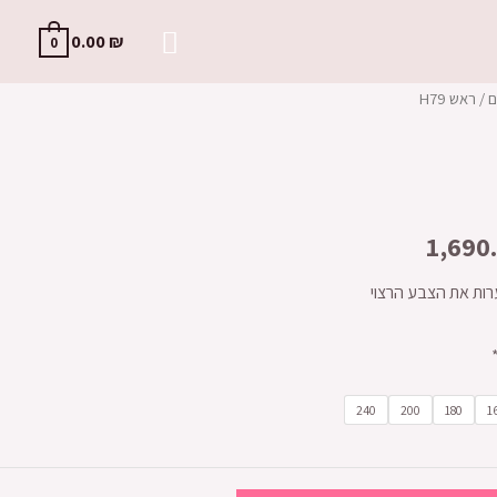
0.00
₪
0
ם
/ ראש H79
1,690
ות את הצבע הרצוי
240
200
180
1