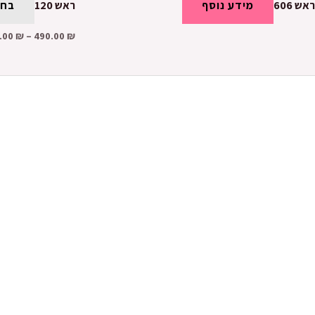
ראש 606
מידע נוסף
ראש 120
בחר
.00
₪
–
490.00
₪