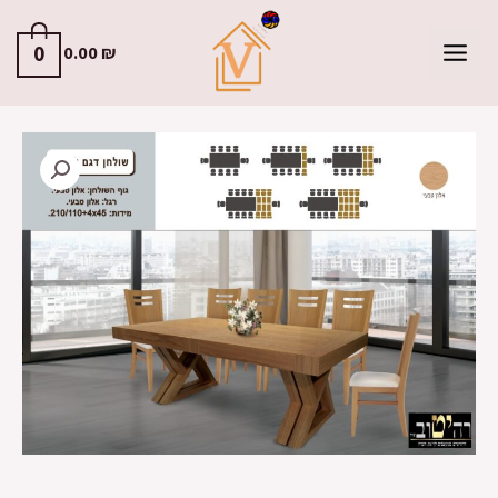
0
0.00
₪