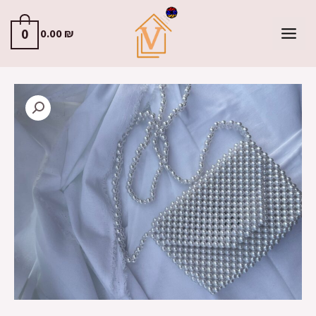
0
0.00
₪