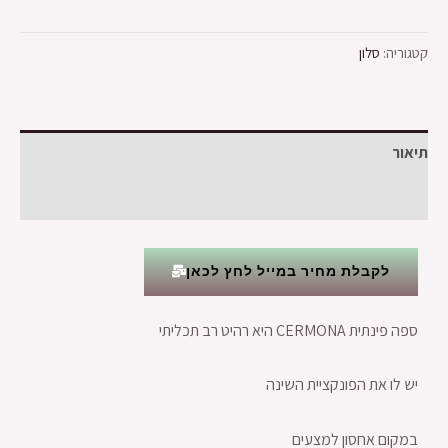
קטגוריה:
סלון
תיאור
חוות דעת (0)
לקבלת מחיר במייל לחץ לכאן
ספה פינתית CERMONA היא רהיט רב תכליתי
יש לו את הפונקציית השינה
במקום אחסון למצעים