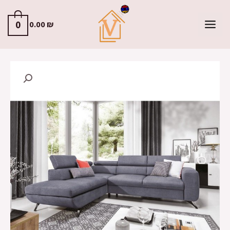
0
0.00
₪